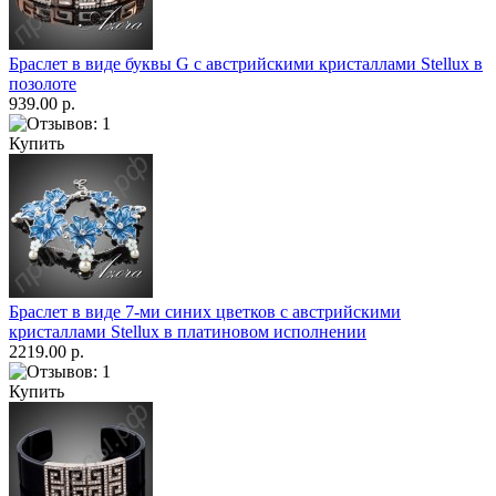
Браслет в виде буквы G c австрийскими кристаллами Stellux в
позолоте
939.00 р.
Купить
Браслет в виде 7-ми синих цветков с австрийскими
кристаллами Stellux в платиновом исполнении
2219.00 р.
Купить