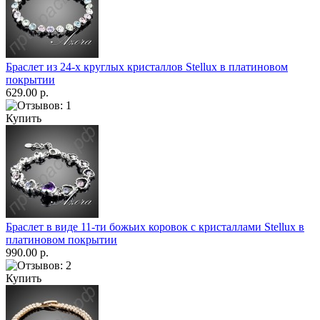
Браслет из 24-х круглых кристаллов Stellux в платиновом
покрытии
629.00 р.
Купить
Браслет в виде 11-ти божьих коровок с кристаллами Stellux в
платиновом покрытии
990.00 р.
Купить