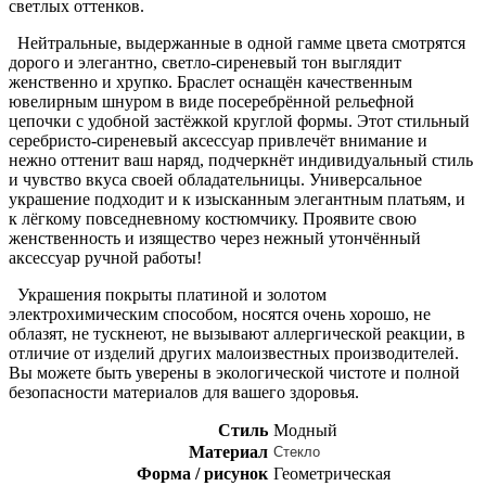
светлых оттенков.
Нейтральные, выдержанные в одной гамме цвета смотрятся
дорого и элегантно, светло-сиреневый тон выглядит
женственно и хрупко. Браслет оснащён качественным
ювелирным шнуром в виде посеребрённой рельефной
цепочки с удобной застёжкой круглой формы. Этот стильный
серебристо-сиреневый аксессуар привлечёт внимание и
нежно оттенит ваш наряд, подчеркнёт индивидуальный стиль
и чувство вкуса своей обладательницы. Универсальное
украшение подходит и к изысканным элегантным платьям, и
к лёгкому повседневному костюмчику. Проявите свою
женственность и изящество через нежный утончённый
аксессуар ручной работы!
Украшения покрыты платиной и золотом
электрохимическим способом, носятся очень хорошо, не
облазят, не тускнеют, не вызывают аллергической реакции, в
отличие от изделий других малоизвестных производителей.
Вы можете быть уверены в экологической чистоте и полной
безопасности материалов для вашего здоровья.
Стиль
Модный
Материал
Стекло
Форма / рисунок
Геометрическая