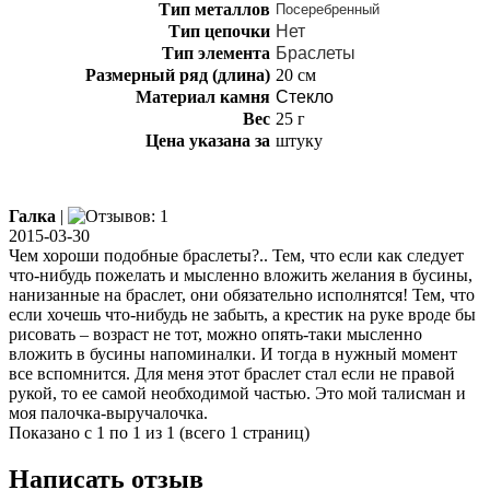
Тип металлов
Посеребренный
Тип цепочки
Нет
Тип элемента
Браслеты
Размерный ряд (длина)
20 см
Материал камня
Стекло
Вес
25 г
Цена указана за
штуку
Галка
|
2015-03-30
Чем хороши подобные браслеты?.. Тем, что если как следует
что-нибудь пожелать и мысленно вложить желания в бусины,
нанизанные на браслет, они обязательно исполнятся! Тем, что
если хочешь что-нибудь не забыть, а крестик на руке вроде бы
рисовать – возраст не тот, можно опять-таки мысленно
вложить в бусины напоминалки. И тогда в нужный момент
все вспомнится. Для меня этот браслет стал если не правой
рукой, то ее самой необходимой частью. Это мой талисман и
моя палочка-выручалочка.
Показано с 1 по 1 из 1 (всего 1 страниц)
Написать отзыв