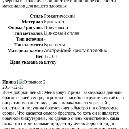
уверены в экологической чистоте и полной безопасности
материалов для вашего здоровья.
Стиль
Романтический
Материал
Кристалл
Форма / рисунок
Полукольцо
Тип металлов
Цинковый сплав
Тип цепочки
-
Тип элемента
Браслеты
Материал камня
Австрийский кристалл
Stellux
Вес
17,16 г
Цена указана за
штуку
Ирина
|
2014-12-13
Всем добрый день!!! Меня зовут Ирина , заказывала данный
браслет своей сестре, огромное спасибо сотрудникам сайта, за
оперативную доставку , так как заказывала через сайт,
оплатила и получила браслет очень быстро и в обещаемые
сроки . Что касается самого браслета, то хоть он и является
обычной бижутерией , но сделано очень качественно, сама
позолота с кристаллами придает ну очень дорогой вид и я
думаю, что даже если не присматриваться, то можно даже и не