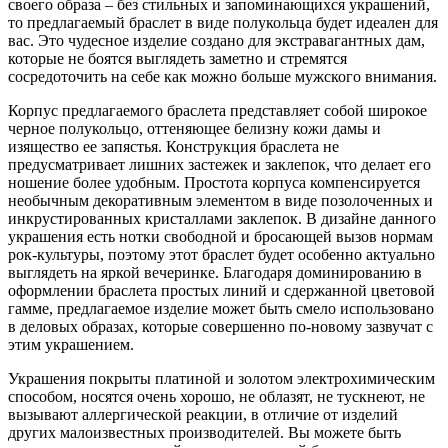
своего образа – без стильных и запоминающихся украшений,
то предлагаемый браслет в виде полукольца будет идеален для
вас. Это чудесное изделие создано для экстравагантных дам,
которые не боятся выглядеть заметно и стремятся
сосредоточить на себе как можно больше мужского внимания.
Корпус предлагаемого браслета представляет собой широкое
черное полукольцо, оттеняющее белизну кожи дамы и
изящество ее запястья. Конструкция браслета не
предусматривает лишних застежек и заклепок, что делает его
ношение более удобным. Простота корпуса компенсируется
необычным декоративным элементом в виде позолоченных и
инкрустированных кристаллами заклепок. В дизайне данного
украшения есть нотки свободной и бросающей вызов нормам
рок-культуры, поэтому этот браслет будет особенно актуально
выглядеть на яркой вечеринке. Благодаря доминированию в
оформлении браслета простых линий и сдержанной цветовой
гамме, предлагаемое изделие может быть смело использовано
в деловых образах, которые совершенно по-новому зазвучат с
этим украшением.
Украшения покрыты платиной и золотом электрохимическим
способом, носятся очень хорошо, не облазят, не тускнеют, не
вызывают аллергической реакции, в отличие от изделий
других малоизвестных производителей. Вы можете быть