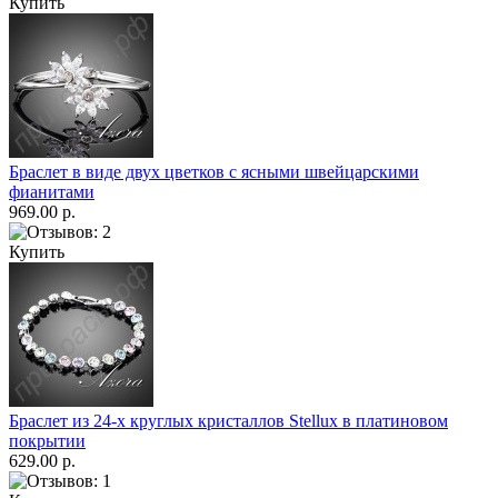
Купить
Браслет в виде двух цветков с ясными швейцарскими
фианитами
969.00 р.
Купить
Браслет из 24-х круглых кристаллов Stellux в платиновом
покрытии
629.00 р.