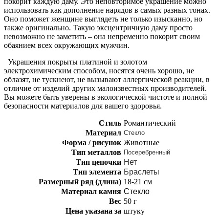
покорит каждую даму. Это неповторимое украшение можно
использовать как дополнение нарядов в самых разных тонах.
Оно поможет женщине выглядеть не только изысканно, но
также оригинально. Такую эксцентричную даму просто
невозможно не заметить – она непременно покорит своим
обаянием всех окружающих мужчин.
Украшения покрыты платиной и золотом
электрохимическим способом, носятся очень хорошо, не
облазят, не тускнеют, не вызывают аллергической реакции, в
отличие от изделий других малоизвестных производителей.
Вы можете быть уверены в экологической чистоте и полной
безопасности материалов для вашего здоровья.
Стиль
Романтический
Материал
Стекло
Форма / рисунок
Животные
Тип металлов
Посеребренный
Тип цепочки
Нет
Тип элемента
Браслеты
Размерный ряд (длина)
18-21 см
Материал камня
Стекло
Вес
50 г
Цена указана за
штуку