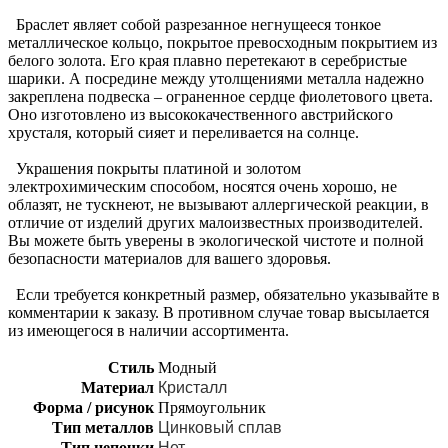
Браслет являет собой разрезанное негнущееся тонкое
металлическое кольцо, покрытое превосходным покрытием из
белого золота. Его края плавно перетекают в серебристые
шарики. А посредине между утолщениями металла надежно
закреплена подвеска – ограненное сердце фиолетового цвета.
Оно изготовлено из высококачественного австрийского
хрусталя, который сияет и переливается на солнце.
Украшения покрыты платиной и золотом
электрохимическим способом, носятся очень хорошо, не
облазят, не тускнеют, не вызывают аллергической реакции, в
отличие от изделий других малоизвестных производителей.
Вы можете быть уверены в экологической чистоте и полной
безопасности материалов для вашего здоровья.
Если требуется конкретный размер, обязательно указывайте в
комментарии к заказу. В противном случае товар высылается
из имеющегося в наличии ассортимента.
Стиль
Модный
Материал
Кристалл
Форма / рисунок
Прямоугольник
Тип металлов
Цинковый сплав
Тип цепочки
Нет