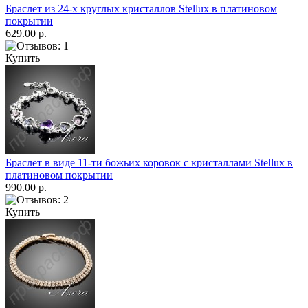
Браслет из 24-х круглых кристаллов Stellux в платиновом
покрытии
629.00 р.
Купить
Браслет в виде 11-ти божьих коровок с кристаллами Stellux в
платиновом покрытии
990.00 р.
Купить