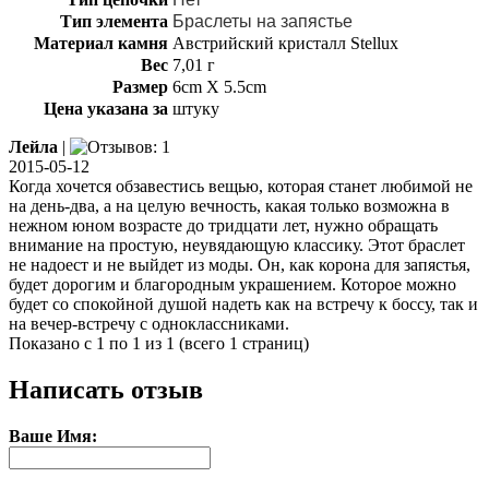
Тип элемента
Браслеты на запястье
Материал камня
Австрийский кристалл Stellux
Вес
7,01 г
Размер
6cm X 5.5cm
Цена указана за
штуку
Лейла
|
2015-05-12
Когда хочется обзавестись вещью, которая станет любимой не
на день-два, а на целую вечность, какая только возможна в
нежном юном возрасте до тридцати лет, нужно обращать
внимание на простую, неувядающую классику. Этот браслет
не надоест и не выйдет из моды. Он, как корона для запястья,
будет дорогим и благородным украшением. Которое можно
будет со спокойной душой надеть как на встречу к боссу, так и
на вечер-встречу с одноклассниками.
Показано с 1 по 1 из 1 (всего 1 страниц)
Написать отзыв
Ваше Имя: