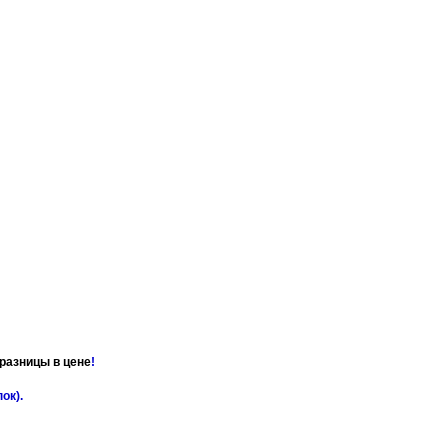
разницы в цене
!
пок
).