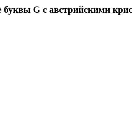
 буквы G c австрийскими крис