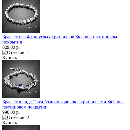
Браслет из 24-х круглых кристаллов Stellux в платиновом
покрытии
629.00 р.
Купить
Браслет в виде 11-ти божьих коровок с кристаллами Stellux в
платиновом покрытии
990.00 р.
Купить