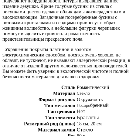
подчеркнет неординарность натуры выбравшей данное
изделие девушки. Яркие голубые бусины из стекла с
рисунками цветов сделают облик дамы жизнерадостным и
вдохновляющим. Загадочные посеребренные бусины с
розовыми кристаллами и сердцами привнесут в образ
женщины волшебство, а небольшие фигурки черепашек
помогут выделить игривость и романтичность
представительницы прекрасного пола.
Украшения покрыты платиной и золотом
электрохимическим способом, носятся очень хорошо, не
облазят, не тускнеют, не вызывают аллергической реакции, в
отличие от изделий других малоизвестных производителей.
Вы можете быть уверены в экологической чистоте и полной
безопасности материалов для вашего здоровья.
Стиль
Романтический
Материал
Стекло
Форма / рисунок
Окружность
бренный
Тип металлов
Посере
Тип цепочки
Нет
Тип элемента
Браслеты
Размерный ряд (длина)
18 см, 20 см
Материал камня
Стекло
Вес
50 г