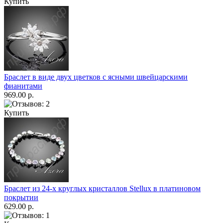
Купить
Браслет в виде двух цветков с ясными швейцарскими
фианитами
969.00 р.
Купить
Браслет из 24-х круглых кристаллов Stellux в платиновом
покрытии
629.00 р.