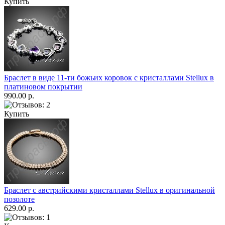
Купить
Браслет в виде 11-ти божьих коровок с кристаллами Stellux в
платиновом покрытии
990.00 р.
Купить
Браслет с австрийскими кристаллами Stellux в оригинальной
позолоте
629.00 р.