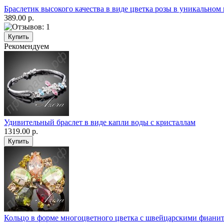
Браслетик высокого качества в виде цветка розы в уникальном
389.00 р.
Рекомендуем
Удивительный браслет в виде капли воды с кристаллам
1319.00 р.
Кольцо в форме многоцветного цветка с швейцарскими фиани