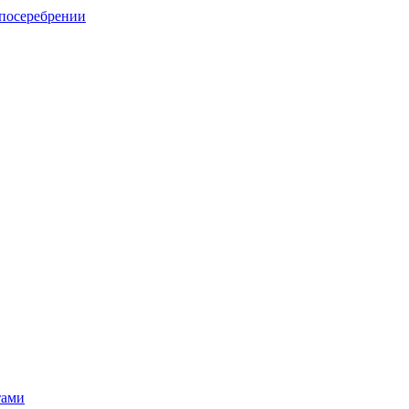
 посеребрении
тами