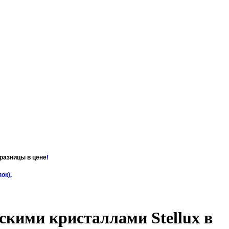
разницы в цене
!
пок
).
скими кристаллами Stellux в