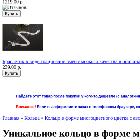
1219.00 р.
Браслетик в виде грациозной змеи высокого качества в ориги
239.00 р.
Найдёте этот товар после покупки у кого-то дешевле (с аналоги
Внимание!
Если вы оформляете заказ в телефонном браузере, к
Главная
»
Кольца
»
Кольцо в форме многоцветного цветка с ав
Уникальное кольцо в форме мн