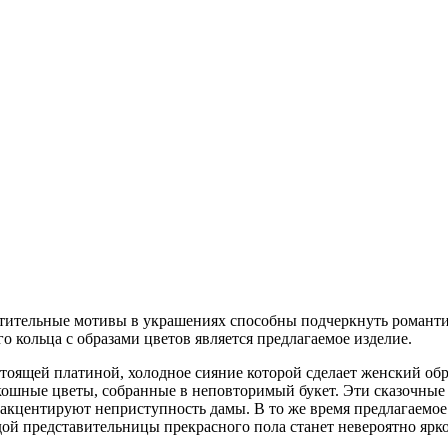
стительные мотивы в украшениях способны подчеркнуть романтич
 кольца с образами цветов является предлагаемое изделие.
стоящей платиной, холодное сияние которой сделает женский об
скошные цветы, собранные в неповторимый букет. Эти сказочн
ю акцентируют неприступность дамы. В то же время предлагаемо
ой представительницы прекрасного пола станет невероятно ярк